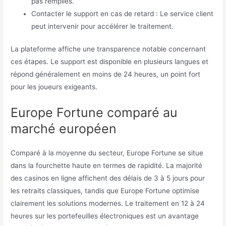
pas remplies.
Contacter le support en cas de retard : Le service client
peut intervenir pour accélérer le traitement.
La plateforme affiche une transparence notable concernant
ces étapes. Le support est disponible en plusieurs langues et
répond généralement en moins de 24 heures, un point fort
pour les joueurs exigeants.
Europe Fortune comparé au
marché européen
Comparé à la moyenne du secteur, Europe Fortune se situe
dans la fourchette haute en termes de rapidité. La majorité
des casinos en ligne affichent des délais de 3 à 5 jours pour
les retraits classiques, tandis que Europe Fortune optimise
clairement les solutions modernes. Le traitement en 12 à 24
heures sur les portefeuilles électroniques est un avantage