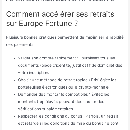
Comment accélérer ses retraits
sur Europe Fortune ?
Plusieurs bonnes pratiques permettent de maximiser la rapidité
des paiements :
Valider son compte rapidement : Fournissez tous les
documents (pièce d’identité, justificatif de domicile) dès
votre inscription.
Choisir une méthode de retrait rapide : Privilégiez les
portefeuilles électroniques ou la crypto-monnaie.
Demander des montants compatibles : Évitez les
montants trop élevés pouvant déclencher des
vérifications supplémentaires.
Respecter les conditions du bonus : Parfois, un retrait
est retardé si les conditions de mise du bonus ne sont