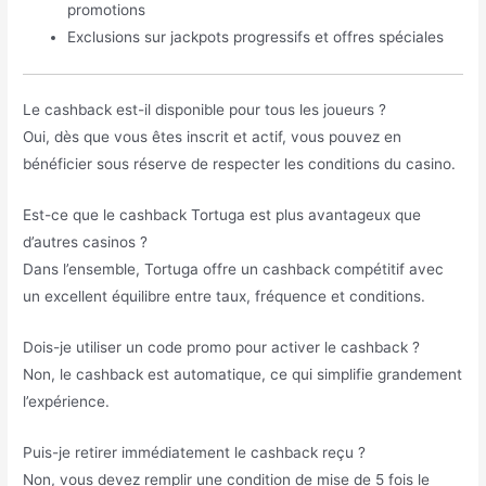
promotions
Exclusions sur jackpots progressifs et offres spéciales
Le cashback est-il disponible pour tous les joueurs ?
Oui, dès que vous êtes inscrit et actif, vous pouvez en
bénéficier sous réserve de respecter les conditions du casino.
Est-ce que le cashback Tortuga est plus avantageux que
d’autres casinos ?
Dans l’ensemble, Tortuga offre un cashback compétitif avec
un excellent équilibre entre taux, fréquence et conditions.
Dois-je utiliser un code promo pour activer le cashback ?
Non, le cashback est automatique, ce qui simplifie grandement
l’expérience.
Puis-je retirer immédiatement le cashback reçu ?
Non, vous devez remplir une condition de mise de 5 fois le