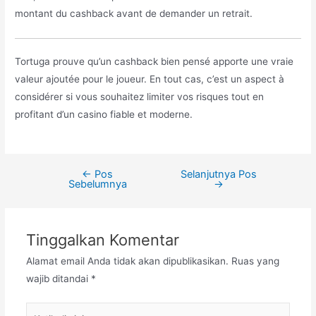
montant du cashback avant de demander un retrait.
Tortuga prouve qu’un cashback bien pensé apporte une vraie
valeur ajoutée pour le joueur. En tout cas, c’est un aspect à
considérer si vous souhaitez limiter vos risques tout en
profitant d’un casino fiable et moderne.
←
Pos
Selanjutnya Pos
Navigasi
Sebelumnya
→
pos
Tinggalkan Komentar
Alamat email Anda tidak akan dipublikasikan.
Ruas yang
wajib ditandai
*
Ketik