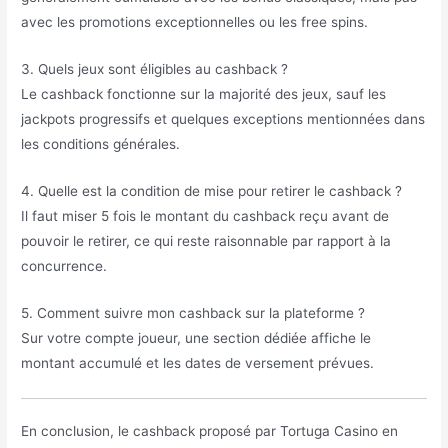
avec les promotions exceptionnelles ou les free spins.
3. Quels jeux sont éligibles au cashback ?
Le cashback fonctionne sur la majorité des jeux, sauf les
jackpots progressifs et quelques exceptions mentionnées dans
les conditions générales.
4. Quelle est la condition de mise pour retirer le cashback ?
Il faut miser 5 fois le montant du cashback reçu avant de
pouvoir le retirer, ce qui reste raisonnable par rapport à la
concurrence.
5. Comment suivre mon cashback sur la plateforme ?
Sur votre compte joueur, une section dédiée affiche le
montant accumulé et les dates de versement prévues.
En conclusion, le cashback proposé par Tortuga Casino en