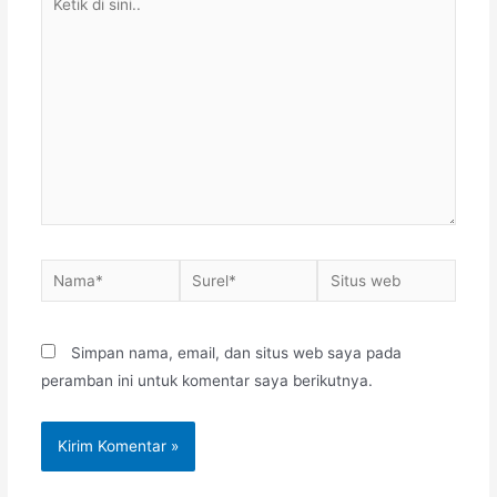
di
sini..
Nama*
Surel*
Situs
web
Simpan nama, email, dan situs web saya pada
peramban ini untuk komentar saya berikutnya.