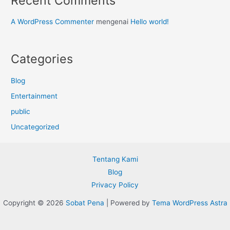
Recent Comments
A WordPress Commenter
mengenai
Hello world!
Categories
Blog
Entertainment
public
Uncategorized
Tentang Kami
Blog
Privacy Policy
Copyright © 2026
Sobat Pena
| Powered by
Tema WordPress Astra