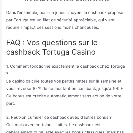
Dans l’ensemble, pour un joueur moyen, le cashback proposé
par Tortuga est un filet de sécurité appréciable, qui vient
réduire l’impact des sessions moins chanceuses.
FAQ : Vos questions sur le
cashback Tortuga Casino
1. Comment fonctionne exactement le cashback chez Tortuga
?
Le casino calcule toutes vos pertes nettes sur la semaine et
vous reverse 10 % de ce montant en cashback, jusqu’à 100 €.
Ce bonus est crédité automatiquement sans action de votre
part.
2. Peut-on cumuler ce cashback avec d’autres bonus ?
Oui, mais avec certaines limites. Le cashback est
généralement cumulable avec les bonus classiques, mais pas