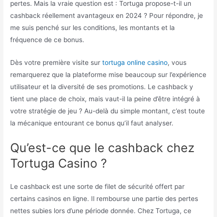
pertes. Mais la vraie question est : Tortuga propose-t-il un
cashback réellement avantageux en 2024 ? Pour répondre, je
me suis penché sur les conditions, les montants et la
fréquence de ce bonus.
Dès votre première visite sur
tortuga online casino
, vous
remarquerez que la plateforme mise beaucoup sur l’expérience
utilisateur et la diversité de ses promotions. Le cashback y
tient une place de choix, mais vaut-il la peine d’être intégré à
votre stratégie de jeu ? Au-delà du simple montant, c’est toute
la mécanique entourant ce bonus qu’il faut analyser.
Qu’est-ce que le cashback chez
Tortuga Casino ?
Le cashback est une sorte de filet de sécurité offert par
certains casinos en ligne. Il rembourse une partie des pertes
nettes subies lors d’une période donnée. Chez Tortuga, ce